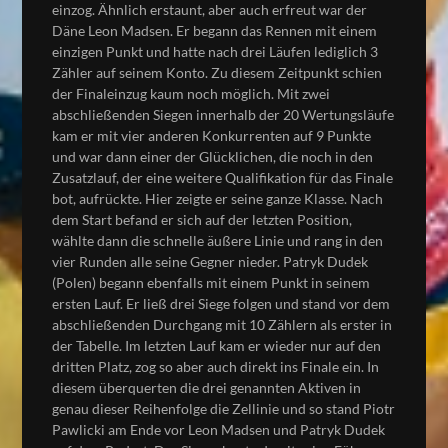
einzog. Ähnlich erstaunt, aber auch erfreut war der
Däne Leon Madsen. Er begann das Rennen mit einem
einzigen Punkt und hatte nach drei Läufen lediglich 3
Zähler auf seinem Konto. Zu diesem Zeitpunkt schien
der Finaleinzug kaum noch möglich. Mit zwei
abschließenden Siegen innerhalb der 20 Wertungsläufe
kam er mit vier anderen Konkurrenten auf 9 Punkte
und war dann einer der Glücklichen, die noch in den
Zusatzlauf, der eine weitere Qualifikation für das Finale
bot, aufrückte. Hier zeigte er seine ganze Klasse. Nach
dem Start befand er sich auf der letzten Position,
wählte dann die schnelle äußere Linie und rang in den
vier Runden alle seine Gegner nieder. Patryk Dudek
(Polen) begann ebenfalls mit einem Punkt in seinem
ersten Lauf. Er ließ drei Siege folgen und stand vor dem
abschließenden Durchgang mit 10 Zählern als erster in
der Tabelle. Im letzten Lauf kam er wieder nur auf den
dritten Platz, zog so aber auch direkt ins Finale ein. In
diesem überquerten die drei genannten Aktiven in
genau dieser Reihenfolge die Zellinie und so stand Piotr
Pawlicki am Ende vor Leon Madsen und Patryk Dudek